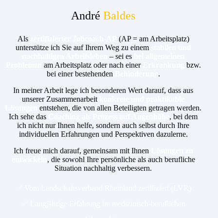
André
Baldes
Als
zertifizierter Jobcoach-AP
(AP = am Arbeitsplatz)
unterstütze ich Sie auf Ihrem Weg zu einem
stabilen und
nachhaltigen Arbeitsleben
– sei es
bei allgemeinen
Problemen
am Arbeitsplatz oder nach einer
Erkrankung
bzw.
bei einer bestehenden
Behinderung
.
In meiner Arbeit lege ich besonderen Wert darauf, dass aus
unserer Zusammenarbeit
konkrete und praktikable
Lösungen
entstehen, die von allen Beteiligten getragen werden.
Ich sehe das
Coaching als Prozess auf Augenhöhe
, bei dem
ich nicht nur Ihnen helfe, sondern auch selbst durch Ihre
individuellen Erfahrungen und Perspektiven dazulerne.
Ich freue mich darauf, gemeinsam mit Ihnen
Lösungen zu
entwickeln
, die sowohl Ihre persönliche als auch berufliche
Situation nachhaltig verbessern.
✅ Vom Landschaftsverband Rheinland zertifiziert (LVR)
✅ Langjährige Erfahrung im medizinisch-beruflichen